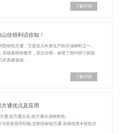
了解详情
佛山佳得利话你知！
和型材铝方通，它是近几年来生产的吊顶材料之一，
，其线条明快整齐，层次分明，体现了简约明了的现
几年风靡装饰…
了解详情
铝方通优点及应用
方通,铝方通天花,铝方通吊顶销售电
计生产销售与安装指导经验,定制非标铝方通.采购优质木纹铝方