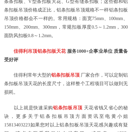
条条扣板、V型条扣板天花、G型有缝条扣板；这些都和铝
条扣板吊顶价格成正比，铝条扣板吊顶规格不一样铝条扣板
吊顶价格都会不一样的。常用规格：面宽75mm、100mm、
150mm、200mm、300mm，常规扣板厚度0.5～1.2mm，300
面防风扣板0.8～1.2mm。
佳得利吊顶铝条扣板天花
服务
1000+企事业单位 质量备
受好评
佳得利常年大型的
铝条扣板吊顶
厂家合作，可以定制铝
条扣板吊顶天花的长度尺寸，这样整个工程项目可以做到无
损耗。
以上就是快速采购
铝条扣板吊顶
天花省钱又省心的秘
诀，更多关于铝条扣板吊顶方面资讯至电黄小姐
15813403223如果您对以上铝条扣板吊顶
天花感兴趣或有疑