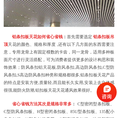
铝条扣板天花如何省心省钱
：
首先需要选定
铝条扣板吊
顶
天花的颜色、规格和厚度
,还有以下几方面的东西需要注
意，专用龙骨上有固定模数的卡齿，同一龙骨，适用多种板
面尺寸进行灵活搭配，可为消费者提供更多的设计构思和装
饰效果；防风条扣铝天花板,防风条扣,高边防风条扣,C型防
风条扣,S高边防风条扣种类和规格都很多,铝条扣板天花产品
的特点是安装方便,质量轻,而且能长久实用,安装上去立体感
很强,能防火防潮,铝扣板天花天花通风效果很好。
省心省钱方法其次是规格非常多
：
C型密闭型条扣板、
C型防风条扣板、H型密闭条扣板、85U型条扣板、135配小