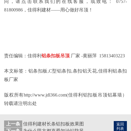
问，请点击联系我们的在线客服，或致电：
0757-
81800986，佳得利建材——用心做好吊顶！
责任编辑：佳得利
铝条扣板吊顶
厂家
-黄丽萍 15813403223
本文标签：
铝条扣板
,C型铝条扣,条扣铝天花,佳得利铝条扣
板厂家
版权所有
http://www.jdl366.com(佳得利铝扣板吊顶铝幕墙）
转载请注明出处
上一条
佳得利建材长条铝扣板效果图
返回
列表
下一条
为什么甲方都喜爱加油站防风条扣