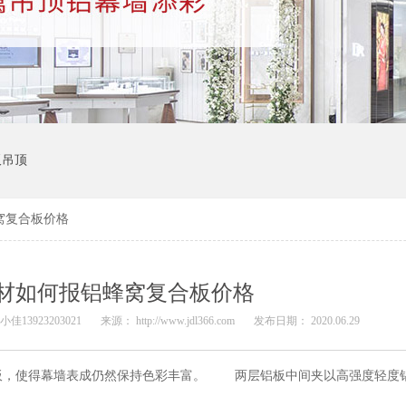
板吊顶
窝复合板价格
材如何报铝蜂窝复合板价格
佳13923203021
来源： http://www.jdl366.com
发布日期： 2020.06.29
板，使得幕墙表成仍然保持色彩丰富。 两层铝板中间夹以高强度轻度