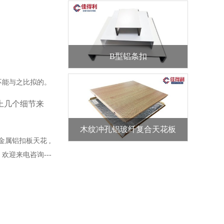
B型铝条扣
不能与之比拟的。
上几个细节来
木纹冲孔铝玻纤复合天花板
金属铝扣板天花
,
。欢迎来电咨询
---