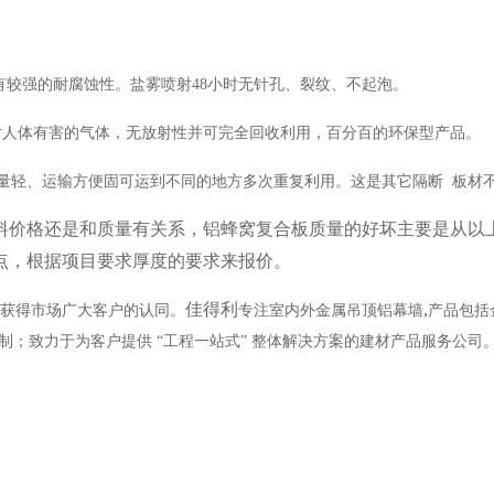
有较强的耐腐蚀性。盐雾喷射
48
小时无针孔、裂纹、不起泡。
对人体有害的气体，无放射性并可完全回收利用，百分百的环保型产品。
量轻、运输方便固可运到不同的地方多次重复利用。这是其它隔断 板材
料价格还是和质量有关系，铝蜂窝复合板质量的好坏主要是从以
点，根据项目要求厚度的要求来报价。
佳得利
,
获得市场广大客户的认同。
专注室内外金属吊顶铝幕墙
产品包括
制；致力于为客户提供
“
工程一站式
”
整体解决方案的建材产品服务公司