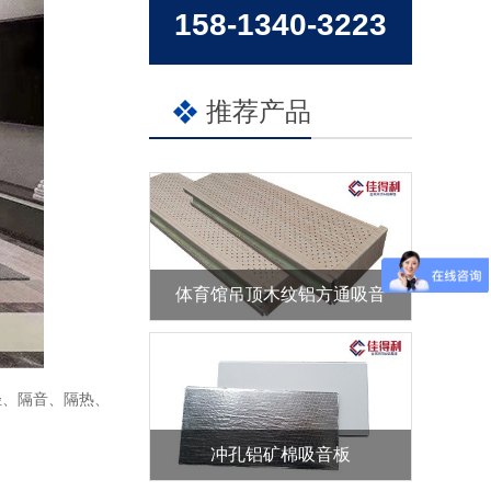
158-1340-3223
推荐产品
体育馆吊顶木纹铝方通吸音
、隔音、隔热、
冲孔铝矿棉吸音板