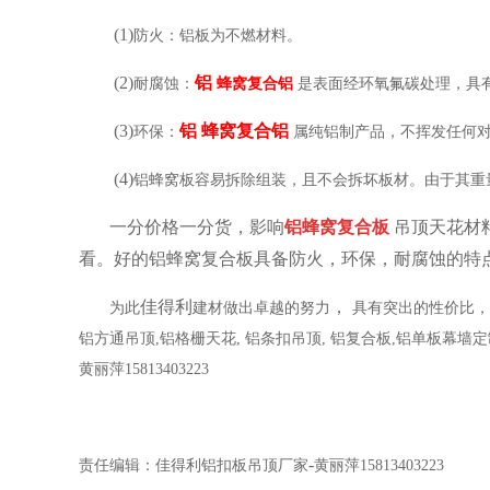
(1)
防火：铝板为不燃材料。
(2)
铝
耐腐蚀：
蜂窝复合铝
是表面经环氧氟碳处理，具
(3)
铝
蜂窝复合铝
环保：
属纯铝制产品，不挥发任何
(4)
铝蜂窝板容易拆除组装，且不会拆坏板材。由于其重
一分价格一分货，影响
铝蜂窝复合板
吊顶天花材
看。好的铝蜂窝复合板具备防火，环保，耐腐蚀的特
佳得利
，
为此
建材做出卓越的努力
具有突出的性价比，
铝方通吊顶
,
铝格栅天花
,
铝条扣吊顶
,
铝复合板
,
铝单板幕墙定
黄丽萍
15813403223
-
责任编辑：佳得利铝扣板吊顶厂家
黄丽萍
15813403223