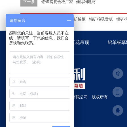
下一条
铝蜂窝复合板厂家--佳得利建材
本文标签：
铝矿棉复合板
铝矿棉板
铝矿棉吸音板
铝矿
请您留言
感谢您的关注，当前客服人员不在
线，请填写一下您的信息，我们会
佳得利首页
金属天花吊顶
铝单板幕
尽快和您联系。
佛山市南海区佳得利装饰材料有限公司
版权所有
备案号:
粤ICP备19125735号
百度统计