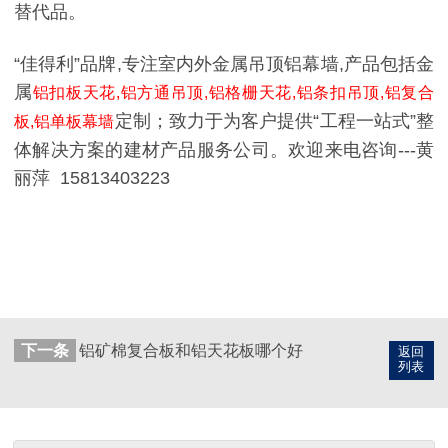
替代品。
“佳得利”品牌,专注室内外金属吊顶铝幕墙,产品包括金
属
铝扣板天花,铝方通吊顶,铝格栅天花,铝条扣吊顶,铝复合
定制；致力于为客户提供“工程一站式”整
板,铝单板幕墙
体解决方案的建材产品服务公司。欢迎来电咨询---黄
丽萍 15813403223
下一条
铝矿棉复合板和铝天花板哪个好
返回
列表