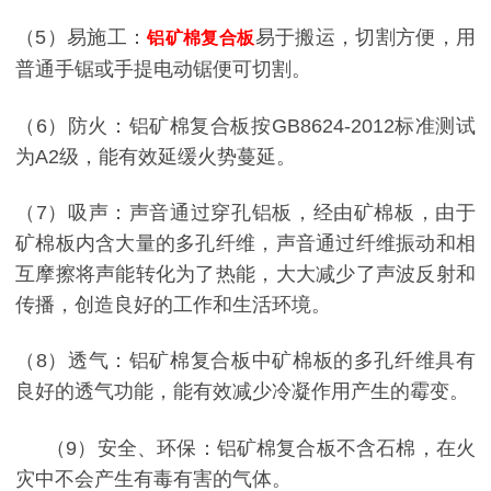
（
5
）易施工：
易于搬运，切割方便，用
铝矿棉复合板
普通手锯或手提电动锯便可切割。
（
6
）防火：铝矿棉复合板按
GB8624-2012
标准测试
为
A2
级，能有效延缓火势蔓延。
（
7
）吸声：声音通过穿孔铝板，经由矿棉板，由于
矿棉板内含大量的多孔纤维，声音通过纤维振动和相
互摩擦将声能转化为了热能，大大减少了声波反射和
传播，创造良好的工作和生活环境。
（
8
）透气：铝矿棉复合板中矿棉板的多孔纤维具有
良好的透气功能，能有效减少冷凝作用产生的霉变。
（
9
）安全、环保：铝矿棉复合板不含石棉，在火
灾中不会产生有毒有害的气体。