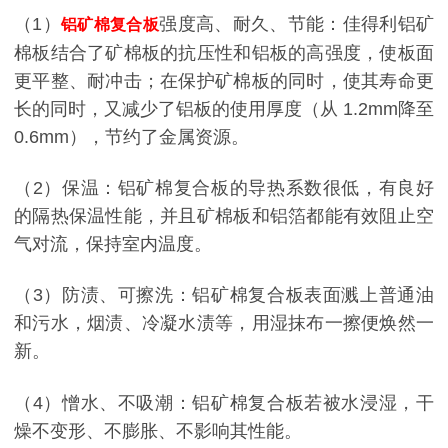
（
1
）
强度高、耐久、节能：佳得利铝矿
铝矿棉复合板
棉板结合了矿棉板的抗压性和铝板的高强度，使板面
更平整、耐冲击；在保护矿棉板的同时，使其寿命更
长的同时，又减少了铝板的使用厚度（从
1.2mm
降至
0.6mm
），节约了金属资源。
（
2
）保温：铝矿棉复合板的导热系数很低，有良好
的隔热保温性能，并且矿棉板和铝箔都能有效阻止空
气对流，保持室内温度。
（
3
）防渍、可擦洗：铝矿棉复合板表面溅上普通油
和污水，烟渍、冷凝水渍等，用湿抹布一擦便焕然一
新。
（
4
）憎水、不吸潮：铝矿棉复合板若被水浸湿，干
燥不变形、不膨胀、不影响其性能。